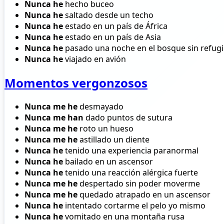
Nunca he
hecho buceo
Nunca he
saltado desde un techo
Nunca he
estado en un país de África
Nunca he
estado en un país de Asia
Nunca he
pasado una noche en el bosque sin refug
Nunca he
viajado en avión
Momentos vergonzosos
Nunca me he
desmayado
Nunca me han
dado puntos de sutura
Nunca me he
roto un hueso
Nunca me he
astillado un diente
Nunca he
tenido una experiencia paranormal
Nunca he
bailado en un ascensor
Nunca he
tenido una reacción alérgica fuerte
Nunca me he
despertado sin poder moverme
Nunca me he
quedado atrapado en un ascensor
Nunca he
intentado cortarme el pelo yo mismo
Nunca he
vomitado en una montaña rusa