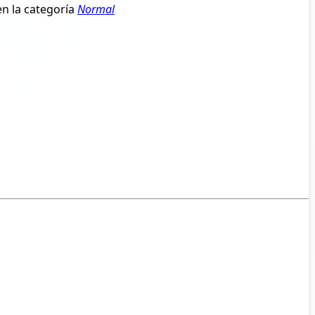
en la categoría
Normal