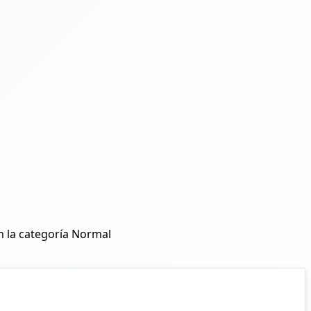
n la categoría Normal