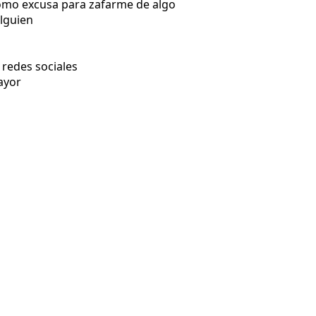
omo excusa para zafarme de algo
lguien
 redes sociales
ayor