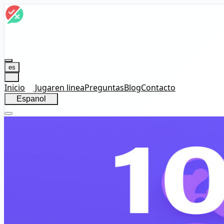
es
Inicio
Jugar
en linea
Preguntas
Blog
Contacto
Espanol