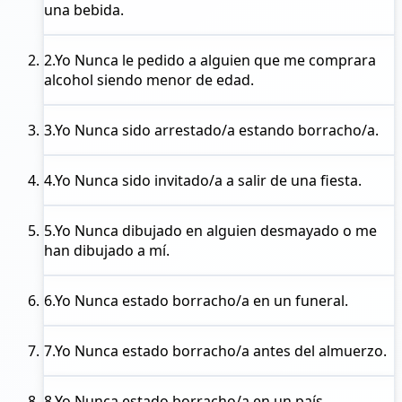
una bebida.
2.
Yo Nunca
le pedido a alguien que me comprara
alcohol siendo menor de edad.
3.
Yo Nunca
sido arrestado/a estando borracho/a.
4.
Yo Nunca
sido invitado/a a salir de una fiesta.
5.
Yo Nunca
dibujado en alguien desmayado o me
han dibujado a mí.
6.
Yo Nunca
estado borracho/a en un funeral.
7.
Yo Nunca
estado borracho/a antes del almuerzo.
8.
Yo Nunca
estado borracho/a en un país