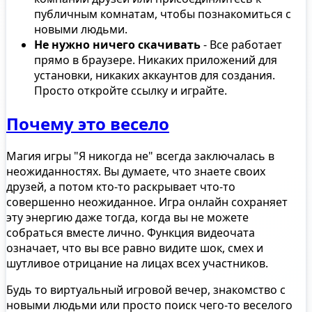
публичным комнатам, чтобы познакомиться с
новыми людьми.
Не нужно ничего скачивать
- Все работает
прямо в браузере. Никаких приложений для
установки, никаких аккаунтов для создания.
Просто откройте ссылку и играйте.
Почему это весело
Магия игры "Я никогда не" всегда заключалась в
неожиданностях. Вы думаете, что знаете своих
друзей, а потом кто-то раскрывает что-то
совершенно неожиданное. Игра онлайн сохраняет
эту энергию даже тогда, когда вы не можете
собраться вместе лично. Функция видеочата
означает, что вы все равно видите шок, смех и
шутливое отрицание на лицах всех участников.
Будь то виртуальный игровой вечер, знакомство с
новыми людьми или просто поиск чего-то веселого