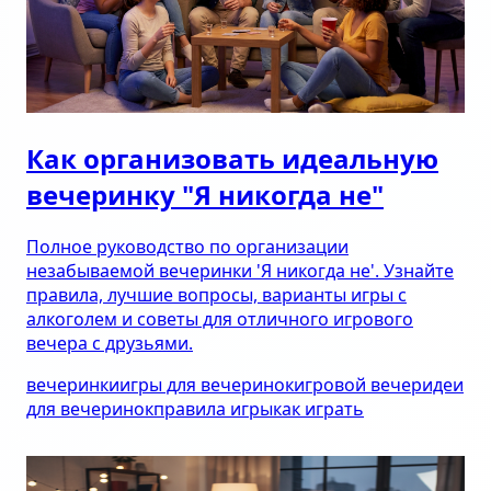
Как организовать идеальную
вечеринку "Я никогда не"
Полное руководство по организации
незабываемой вечеринки 'Я никогда не'. Узнайте
правила, лучшие вопросы, варианты игры с
алкоголем и советы для отличного игрового
вечера с друзьями.
вечеринки
игры для вечеринок
игровой вечер
идеи
для вечеринок
правила игры
как играть