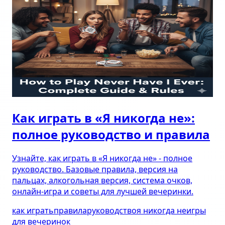
Как играть в «Я никогда не»:
полное руководство и правила
Узнайте, как играть в «Я никогда не» - полное
руководство. Базовые правила, версия на
пальцах, алкогольная версия, система очков,
онлайн-игра и советы для лучшей вечеринки.
как играть
правила
руководство
я никогда не
игры
для вечеринок