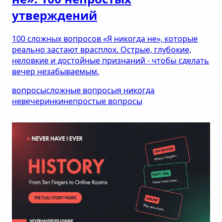
утверждений
100 сложных вопросов «Я никогда не», которые
реально застают врасплох. Острые, глубокие,
неловкие и достойные признаний - чтобы сделать
вечер незабываемым.
вопросы
сложные вопросы
я никогда
не
вечеринки
непростые вопросы