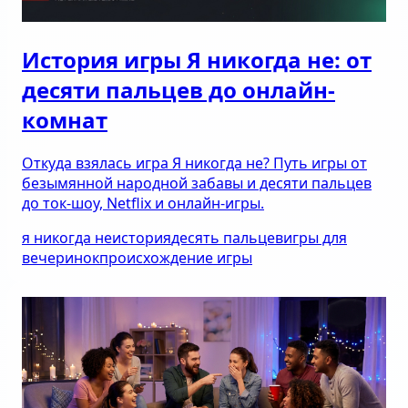
История игры Я никогда не: от
десяти пальцев до онлайн-
комнат
Откуда взялась игра Я никогда не? Путь игры от
безымянной народной забавы и десяти пальцев
до ток-шоу, Netflix и онлайн-игры.
я никогда не
история
десять пальцев
игры для
вечеринок
происхождение игры