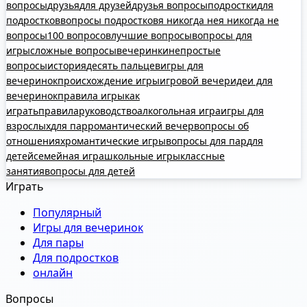
вопросы
друзья
для друзей
друзья вопросы
подростки
для
подростков
вопросы подростков
я никогда не
я никогда не
вопросы
100 вопросов
лучшие вопросы
вопросы для
игры
сложные вопросы
вечеринки
непростые
вопросы
история
десять пальцев
игры для
вечеринок
происхождение игры
игровой вечер
идеи для
вечеринок
правила игры
как
играть
правила
руководство
алкогольная игра
игры для
взрослых
для пар
романтический вечер
вопросы об
отношениях
романтические игры
вопросы для пар
для
детей
семейная игра
школьные игры
классные
занятия
вопросы для детей
Играть
Популярный
Игры для вечеринок
Для пары
Для подростков
онлайн
Вопросы