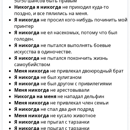
50/50 шансов быть правым
Никогда я никогда
не приходил куда-то
поздно, и все пялились на меня.
Я никогда
не просил кого-нибудь починить мой
принтер
Я никогда
не ел насекомых, потому что был
голоден.
Я никогда
не пытался выполнять боевые
искусства в одиночестве.
Я никогда
не пытался покончить жизнь
самоубийством
Меня никогда
не привлекал двоюродный брат
Я никогда
не был хулиганом
Я никогда
не был другом с привилегиями
Меня никогда
не арестовывали
Никогда на меня
не нападал дельфин
Меня никогда
не привлекал член семьи
Я никогда
не спал два дня подряд
Меня никогда
не кусало животное
Я никогда
не прыгал с тарзанки
Я никогда
не прыгал с тарзанки