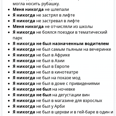
могла носить рубашку.
Меня никогда
не шлепали
Я никогда
не застрял в лифте
Я никогда
не застревал в лифте
Меня никогда
не отчисляли из школы
Я никогда
не боялся поездки в тематический
парк
Я никогда не был назначенным водителем
Я никогда
не был самым пьяным на вечеринке
Я никогда
не был в Африке
Я никогда
не был в Азии
Я никогда
не был в Европе
Я никогда
не был в кинотеатре
Я никогда
не был на показе мод
Я никогда
не был в доме с привидениями
Я никогда не был
на ночевке
Я никогда не был
на дегустации вин
Я никогда
не был в магазине для взрослых
Я никогда
не был у Арби
Я никогда
не был в церкви и в гей-баре в один и