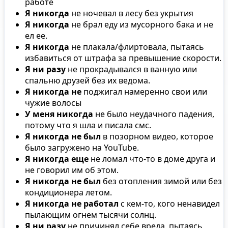
работе
Я никогда
не ночевал в лесу без укрытия
Я никогда
не брал еду из мусорного бака и не
ел ее.
Я никогда
не плакала/флиртовала, пытаясь
избавиться от штрафа за превышение скорости.
Я ни разу
не прокрадывался в ванную или
спальню друзей без их ведома.
Я никогда не
поджигал намеренно свои или
чужие волосы
У меня никогда
не было неудачного падения,
потому что я шла и писала смс.
Я никогда не был
в позорном видео, которое
было загружено на YouTube.
Я никогда еще
не ломал что-то в доме друга и
не говорил им об этом.
Я никогда не был
без отопления зимой или без
кондиционера летом.
Я никогда не работал
с кем-то, кого ненавидел
пылающим огнем тысячи солнц.
Я ни разу
не причинял себе вреда, пытаясь