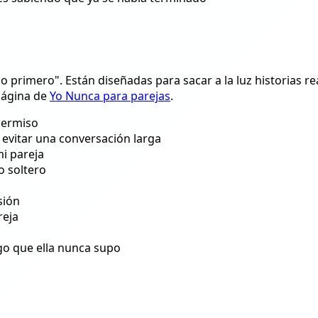
 primero". Están diseñadas para sacar a la luz historias re
página de
Yo Nunca para parejas
.
 permiso
evitar una conversación larga
i pareja
o soltero
sión
reja
o que ella nunca supo