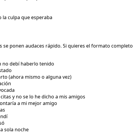
o la culpa que esperaba
s se ponen audaces rápido. Si quieres el formato completo 
 no debí haberlo tenido
stado
arto (ahora mismo o alguna vez)
ación
ivocada
itas y no se lo he dicho a mis amigos
contaría a mi mejor amigo
das
endí
só
na sola noche