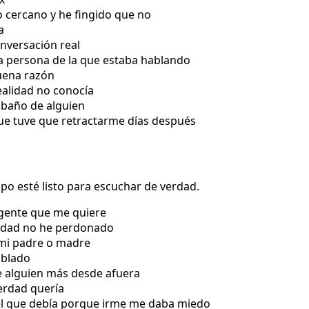
 cercano y he fingido que no
a
onversación real
la persona de la que estaba hablando
uena razón
ealidad no conocía
 baño de alguien
ue tuve que retractarme días después
upo esté listo para escuchar de verdad.
 gente que me quiere
lidad no he perdonado
 mi padre o madre
ablado
de alguien más desde afuera
erdad quería
l que debía porque irme me daba miedo