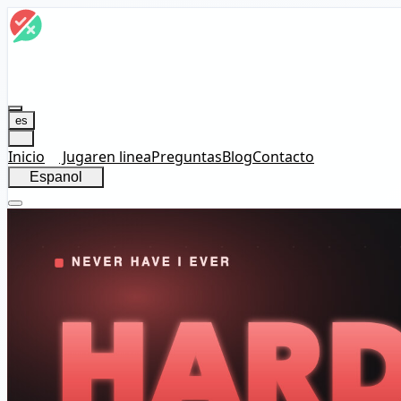
es
Inicio
Jugar
en linea
Preguntas
Blog
Contacto
Espanol