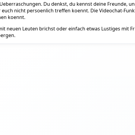
 Ueberraschungen. Du denkst, du kennst deine Freunde, un
 euch nicht persoenlich treffen koennt. Die Videochat-Fun
hen koennt.
mit neuen Leuten brichst oder einfach etwas Lustiges mit Fr
bergen.