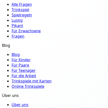
Alle Fragen
Trinkspiel
Spielregeln
Lustig
Pikant
Für Erwachsene
Fragen
Blog
Blog
Für Kinder
Für Paare
Für Teenager
Für die Arbeit
Trinkspiele mit Karten
Online Trinkspiele
Über uns
Über uns