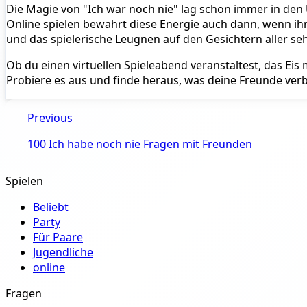
Die Magie von "Ich war noch nie" lag schon immer in den
Online spielen bewahrt diese Energie auch dann, wenn ihr
und das spielerische Leugnen auf den Gesichtern aller se
Ob du einen virtuellen Spieleabend veranstaltest, das Eis 
Probiere es aus und finde heraus, was deine Freunde ver
Previous
100 Ich habe noch nie Fragen mit Freunden
Spielen
Beliebt
Party
Für Paare
Jugendliche
online
Fragen