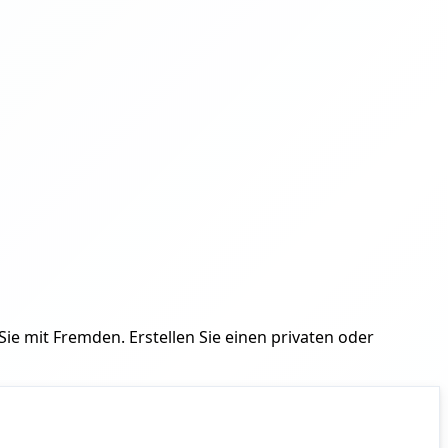
Sie mit Fremden. Erstellen Sie einen privaten oder