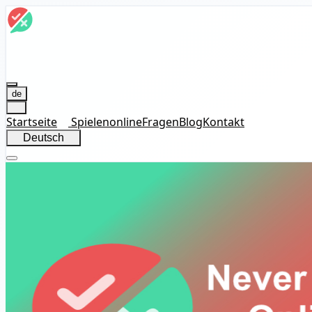
de
Startseite
Spielen
online
Fragen
Blog
Kontakt
Deutsch