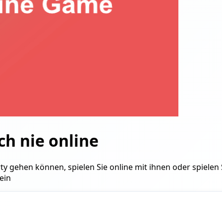
h nie online
ty gehen können, spielen Sie online mit ihnen oder spielen 
ein