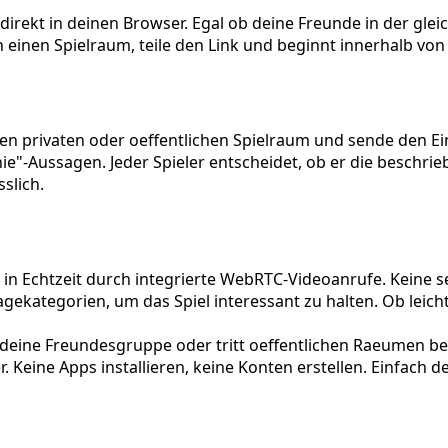
 direkt in deinen Browser. Egal ob deine Freunde in der glei
ch einen Spielraum, teile den Link und beginnt innerhalb vo
einen privaten oder oeffentlichen Spielraum und sende den E
nie"-Aussagen. Jeder Spieler entscheidet, ob er die beschrie
slich.
 in Echtzeit durch integrierte WebRTC-Videoanrufe. Keine s
ekategorien, um das Spiel interessant zu halten. Ob leicht
r deine Freundesgruppe oder tritt oeffentlichen Raeumen b
r. Keine Apps installieren, keine Konten erstellen. Einfach d