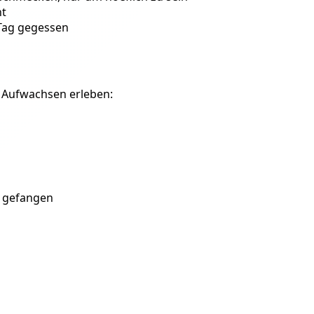
ht
 Tag gegessen
m Aufwachsen erleben:
s gefangen